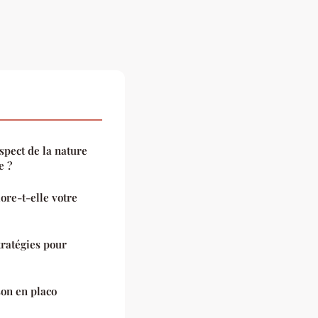
espect de la nature
e ?
ore-t-elle votre
tratégies pour
son en placo