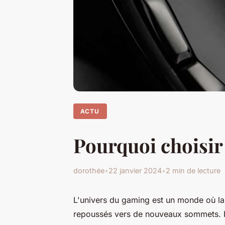
ACTU
Pourquoi choisi
dorothée
•
22 janvier 2024
•
2 min de lecture
L'univers du gaming est un monde où la
repoussés vers de nouveaux sommets. P