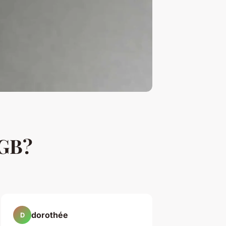
RGB?
dorothée
D