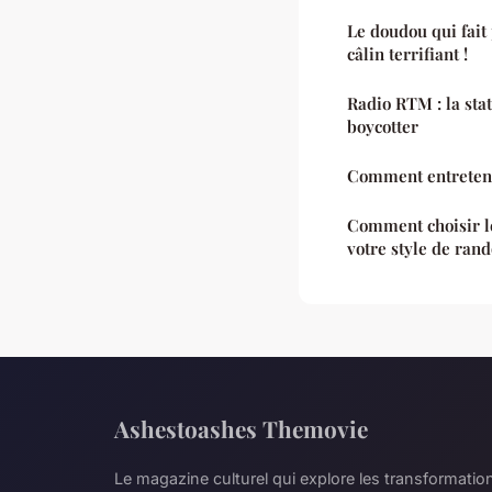
Le doudou qui fait
câlin terrifiant !
Radio RTM : la stat
boycotter
Comment entreten
Comment choisir le
votre style de ran
Ashestoashes Themovie
Le magazine culturel qui explore les transformati