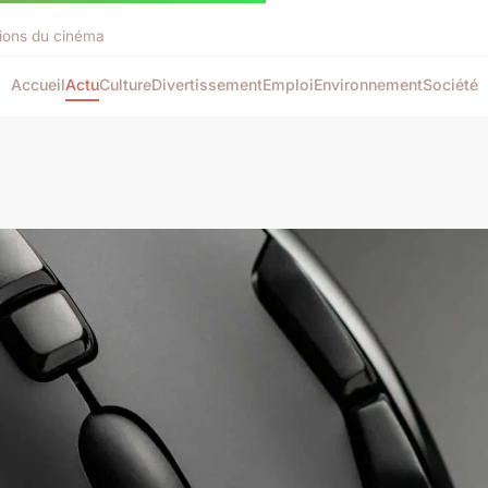
tions du cinéma
Accueil
Actu
Culture
Divertissement
Emploi
Environnement
Société