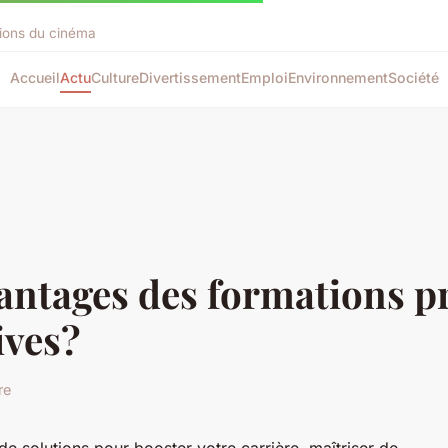
tions du cinéma
Accueil
Actu
Culture
Divertissement
Emploi
Environnement
Société
vantages des formations p
ives?
re