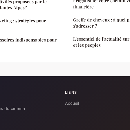
Frugalisme: votre chemin v
tivités proposées par le
financière
Hautes Alpes?
Greffe de cheveux : à quel p
eting : stratégies pour
s'adresser ?
L'essentiel de l'actualité su
essoires indispensables pour
et les peoples
LIENS
Accueil
ons du cinéma