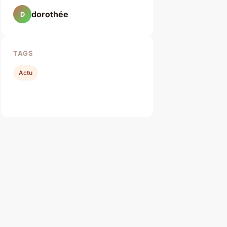
dorothée
D
TAGS
Actu