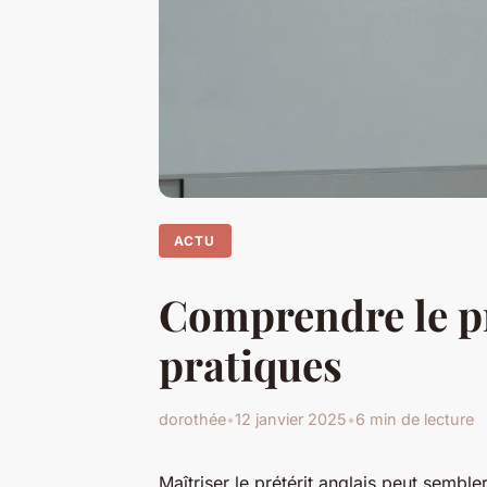
ACTU
Comprendre le pré
pratiques
dorothée
•
12 janvier 2025
•
6 min de lecture
Maîtriser le prétérit anglais peut sembl