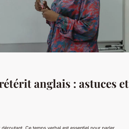
térit anglais : astuces e
er déroutant. Ce temps verbal est essentiel pour parler