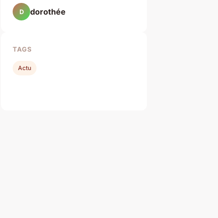
dorothée
D
TAGS
Actu