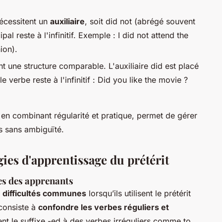
écessitent un
auxiliaire
, soit did not (abrégé souvent
pal reste à l'infinitif. Exemple : I did not attend the
ion).
t une structure comparable. L'auxiliaire did est placé
e verbe reste à l'infinitif : Did you like the movie ?
, en combinant régularité et pratique, permet de gérer
s sans ambiguïté.
gies d'apprentissage du prétérit
tes des apprenants
s
difficultés communes
lorsqu’ils utilisent le prétérit
 consiste à
confondre les verbes réguliers et
ent le suffixe -ed à des verbes irréguliers comme
to