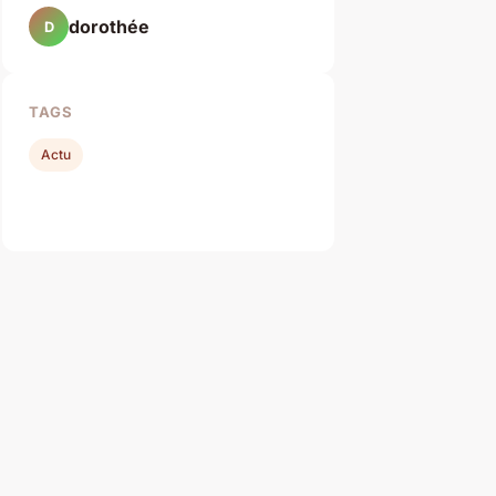
dorothée
D
TAGS
Actu