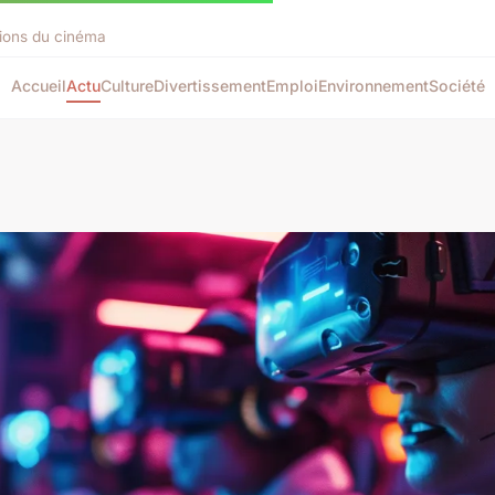
tions du cinéma
Accueil
Actu
Culture
Divertissement
Emploi
Environnement
Société