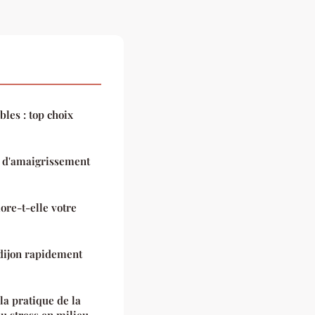
les : top choix
 d'amaigrissement
ore-t-elle votre
 dijon rapidement
la pratique de la
u stress en milieu