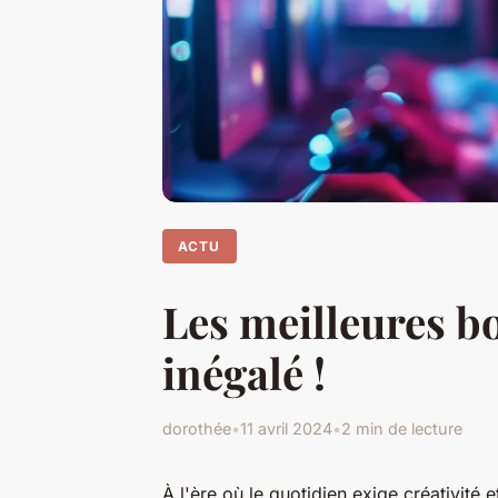
ACTU
Les meilleures b
inégalé !
dorothée
•
11 avril 2024
•
2 min de lecture
À l'ère où le quotidien exige créativité