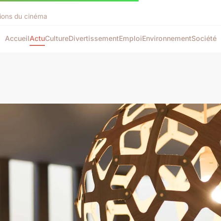
tions du cinéma
Accueil
Actu
Culture
Divertissement
Emploi
Environnement
Société