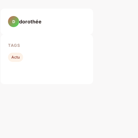
dorothée
D
TAGS
Actu