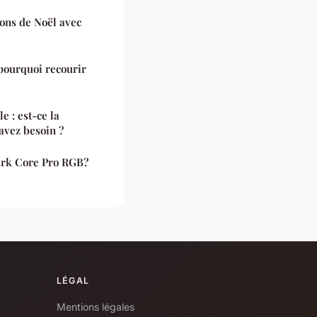
ons de Noël avec
 pourquoi recourir
e : est-ce la
avez besoin ?
ark Core Pro RGB?
LÉGAL
Mentions légales