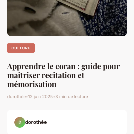
CULTURE
Apprendre le coran : guide pour
maîtriser recitation et
mémorisation
dorothée
•
12 juin 2025
•
3 min de lecture
dorothée
D