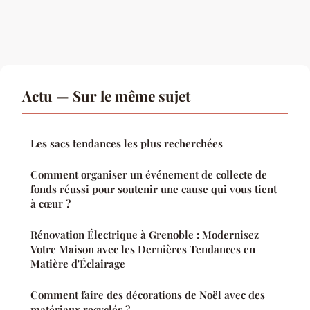
Actu — Sur le même sujet
Les sacs tendances les plus recherchées
Comment organiser un événement de collecte de
fonds réussi pour soutenir une cause qui vous tient
à cœur ?
Rénovation Électrique à Grenoble : Modernisez
Votre Maison avec les Dernières Tendances en
Matière d'Éclairage
Comment faire des décorations de Noël avec des
matériaux recyclés ?