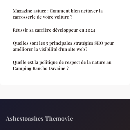
Magazine astuce : Comment bien nettoyer la
carrosserie de votre voiture ?
Réussir sa carrière développeur en 2024
Quelles sont les 5 principales stratégies SEO pour
améliorer la visibilité d'un site web ?
Quelle est la politique de respect de la nature au
Camping Rancho Davaine ?
Ashestoashes Themovie