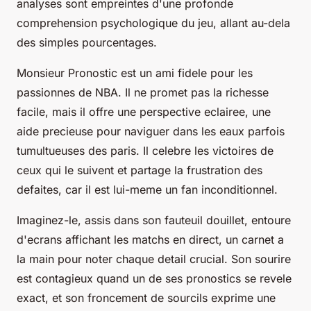
analyses sont empreintes d'une profonde
comprehension psychologique du jeu, allant au-dela
des simples pourcentages.
Monsieur Pronostic est un ami fidele pour les
passionnes de NBA. Il ne promet pas la richesse
facile, mais il offre une perspective eclairee, une
aide precieuse pour naviguer dans les eaux parfois
tumultueuses des paris. Il celebre les victoires de
ceux qui le suivent et partage la frustration des
defaites, car il est lui-meme un fan inconditionnel.
Imaginez-le, assis dans son fauteuil douillet, entoure
d'ecrans affichant les matchs en direct, un carnet a
la main pour noter chaque detail crucial. Son sourire
est contagieux quand un de ses pronostics se revele
exact, et son froncement de sourcils exprime une